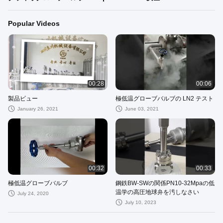
Popular Videos
00:28
00:06
製品ビュー
極低温グローブバルブの LN2 テスト
January 26, 2021
June 03, 2021
00:32
00:33
極低温グローブバルブ
鋼鉄BW-SWの関係PN10-32Mpaの低
温学の高圧地球弁を汚しなさい
July 24, 2020
July 10, 2023