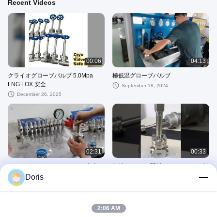
Recent Videos
00:06
04:13
クライオグローブバルブ 5.0Mpa
極低温グローブバルブ
LNG LOX 安全
September 18, 2024
December 26, 2025
02:31
00:33
クリオジェニック フルリフト 安全バ
鋼鉄BW-SWの関係PN10-32Mpaの低
ルブ
温学の高圧地球弁を汚しなさい
Doris
April 19, 2024
July 10, 2023
Cryogenic Globe Valve
2:06 AM