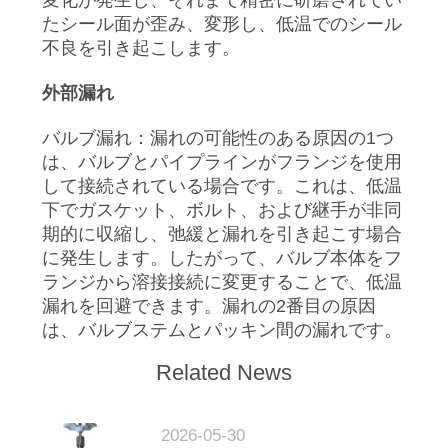
変化が発生し、それまで精密に研磨されてい
旅
たシール面が歪み、変形し、低温でのシール
行
不良を引き起こします。
外部漏れ
品
バルブ漏れ：漏れの可能性のある原因の1つ
質
は、バルブとパイプラインがフランジを使用
して接続されている場合です。これは、低温
管
下でガスケット、ボルト、および継手が非同
期的に収縮し、弛緩と漏れを引き起こす場合
理
に発生します。したがって、バルブ本体をフ
ランジから溶接接続に変更することで、低温
私
漏れを回避できます。漏れの2番目の原因
は、バルブステムとパッキン間の漏れです。
達
Related News
に
連
2026-05-30