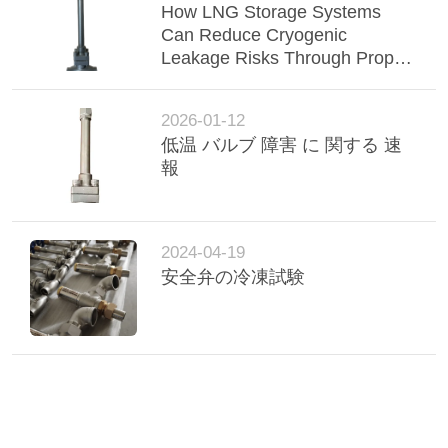
How LNG Storage Systems
絡
Can Reduce Cryogenic
し
Leakage Risks Through Proper
Valve Selection
な
2026-01-12
さ
低温 バルブ 障害 に 関する 速
報
い
ニ
2024-04-19
安全弁の冷凍試験
ュ
ー
ス
場