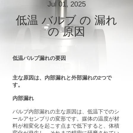
デ
Jul 01, 2025
オ
低温 バルブ の 漏れ
の 原因
私
達
に
低温バルブ漏れの要因
つ
主な原因は、内部漏れと外部漏れの2つで
い
す。
て
内部漏れ
工
バルブ内部漏れの主な原因は、低温下でのシ
ールアセンブリの変形です。媒体の温度が材
場
料が相変化を起こす点まで低下すると、体積