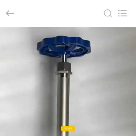
Copyright
©
2020
-
2026
SiChuan
Liangchuan
Mechanical
Equipment
家
Co.,Ltd.
All
Rights
Reserved.
プ
ロ
ダ
ク
ト
ビ
NEWS