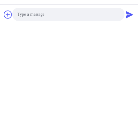
地
図
プ
Photo
ラ
Video Call
イ
Audio Call
バ
シ
ー
ポ
リ