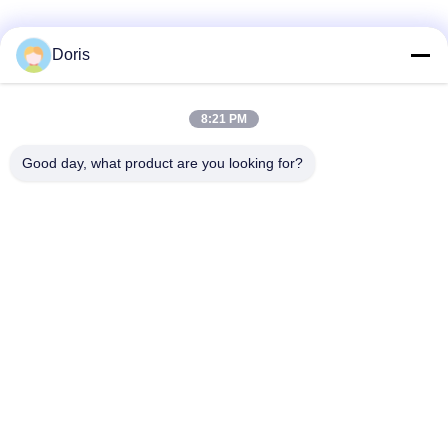
合
Doris
引
8:21 PM
用
Good day, what product are you looking for?
を
要
求
し
な
さ
い