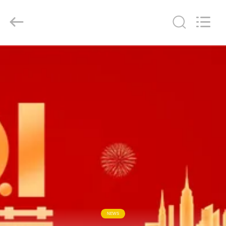
Copyright
©
2020
-
2026
SiChuan
Liangchuan
Mechanical
Equipment
家
Co.,Ltd.
All
Rights
Reserved.
プ
ロ
ダ
ク
ト
ビ
NEWS