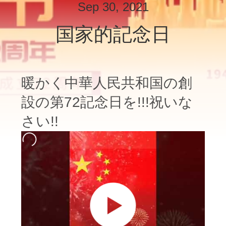
デ
Sep 30, 2021
オ
国家的記念日
私
達
暖かく中華人民共和国の創
に
設の第72記念日を!!!祝いな
つ
さい!!
い
て
工
場