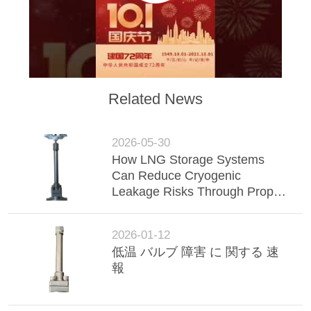
旅
行
品
Related News
質
管
2026-05-30
How LNG Storage Systems
理
Can Reduce Cryogenic
Leakage Risks Through Proper
Valve Selection
私
2026-01-12
達
低温 バルブ 障害 に 関する 速
に
報
連