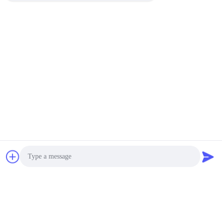
合
引
用
を
要
求
し
な
さ
い
Photo