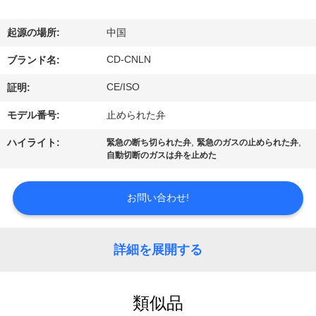
デ
オ
起源の場所:
中国
CD-CNLN
ブランド名:
私
CE/ISO
証明:
達
モデル番号:
止められた弁
に
,
,
ハイライト:
緊急の断ち切られた弁
緊急のガスの止められた弁
自動切断のガスは弁を止めた
つ
い
お問い合わせ!
て
詳細を展開する
工
場
類似品