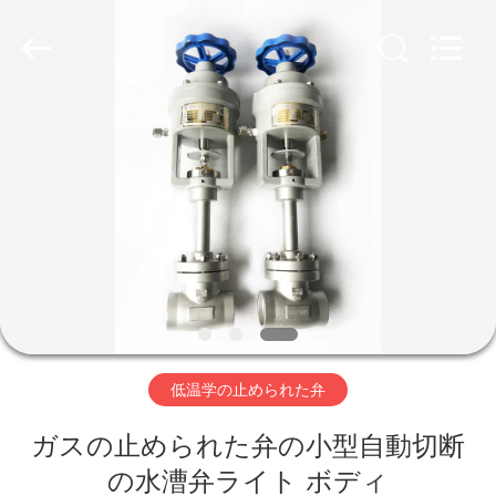
Copyright
©
2020
-
2026
SiChuan
Liangchuan
Mechanical
Equipment
家
Co.,Ltd.
All
Rights
Reserved.
プ
ロ
ダ
ク
ト
低温学の止められた弁
ガスの止められた弁の小型自動切断
ビ
の水漕弁ライト ボディ