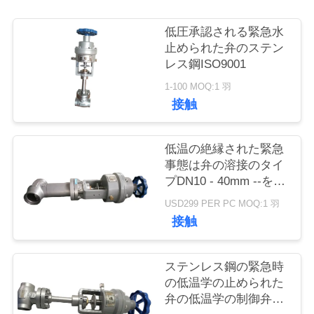
旅
行
低圧承認される緊急水
止められた弁のステン
レス鋼ISO9001
品
1-100 MOQ:1 羽
接触
質
管
低温の絶縁された緊急
理
事態は弁の溶接のタイ
プDN10 - 40mm --を止
めた
USD299 PER PC MOQ:1 羽
私
接触
達
ステンレス鋼の緊急時
に
の低温学の止められた
連
弁の低温学の制御弁