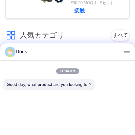
OEMのロゴ
$90.00 MOQ:1 - 9セット
絡
接触
し
な
人気カテゴリ
すべて
さ
Doris
い
低温グローブバルブ
低温ボールバルブ
11:04 AM
低温学の逆止弁
低温学の安全弁
ニ
Good day, what product are you looking for?
ュ
低温学の止められた
低温学圧力減圧弁
弁
ー
ス
低温学のフランジを
低温学のソケットの
付けたようになった
溶接地球弁
地球弁
場