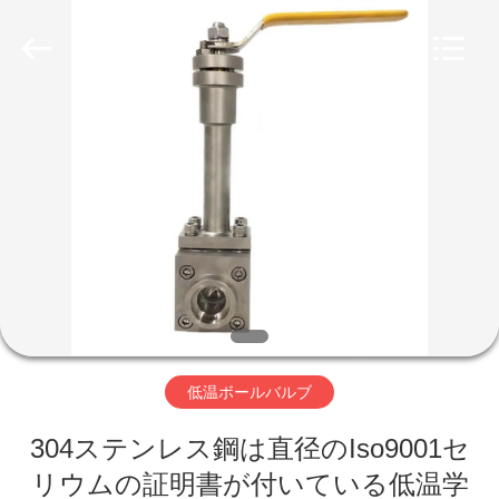
Copyright
©
2020
-
2026
SiChuan
Liangchuan
Mechanical
Equipment
家
Co.,Ltd.
All
Rights
Reserved.
プ
ロ
ダ
ク
ト
低温ボールバルブ
304ステンレス鋼は直径のIso9001セ
ビ
リウムの証明書が付いている低温学