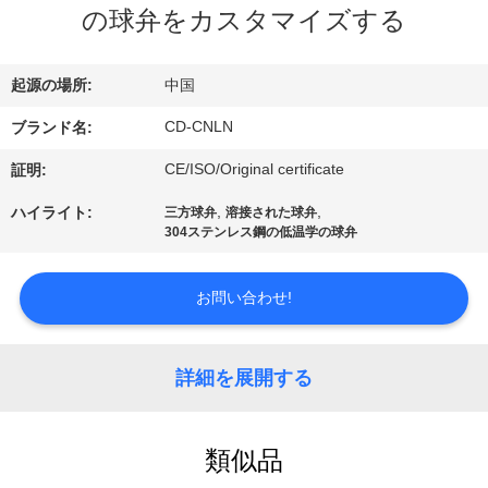
デ
の球弁をカスタマイズする
オ
起源の場所:
中国
私
CD-CNLN
ブランド名:
達
CE/ISO/Original certificate
証明:
に
,
,
ハイライト:
三方球弁
溶接された球弁
304ステンレス鋼の低温学の球弁
つ
い
お問い合わせ!
て
詳細を展開する
工
場
類似品