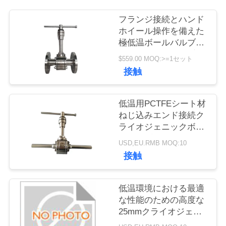
旅
フランジ接続とハンド
行
ホイール操作を備えた
極低温ボールバルブ。
LNG、LN2、LArに適し
品
$559.00 MOQ:>=1セット
ています。
接触
質
管
低温用PCTFEシート材
ねじ込みエンド接続ク
理
ライオジェニックボー
ルバルブ
USD,EU.RMB MOQ:10
私
接触
達
低温環境における最適
に
な性能のための高度な
25mmクライオジェニ
連
ックボールバルブ