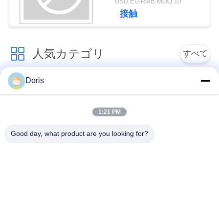
USD,EU.RMB MOQ:10
絡
接触
し
な
人気カテゴリ
すべて
さ
Doris
低温グローブバルブ
低温ボールバルブ
い
1:21 PM
低温学の逆止弁
低温学の安全弁
ニ
Good day, what product are you looking for?
ュ
低温学の止められた
低温学圧力減圧弁
弁
ー
ス
低温学のフランジを
低温学のソケットの
付けたようになった
溶接地球弁
地球弁
場