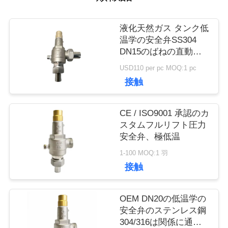
工
場
液化天然ガス タンク低
温学の安全弁SS304
旅
DN15のばねの直動式
完全開きます
USD110 per pc MOQ:1 pc
行
接触
品
CE / ISO9001 承認のカ
スタムフルリフト圧力
質
安全弁、極低温
管
1-100 MOQ:1 羽
接触
理
OEM DN20の低温学の
安全弁のステンレス鋼
私
304/316は関係に通し