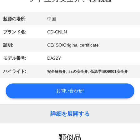
デ
起源の場所:
中国
オ
ブランド名:
CD-CNLN
証明:
CE/ISO/Original certificate
私
モデル番号:
DA22Y
達
ハイライト:
,
,
安全解放弁
ssの安全弁
低温学ISO9001安全弁
に
つ
お問い合わせ!
い
詳細を展開する
て
類似品