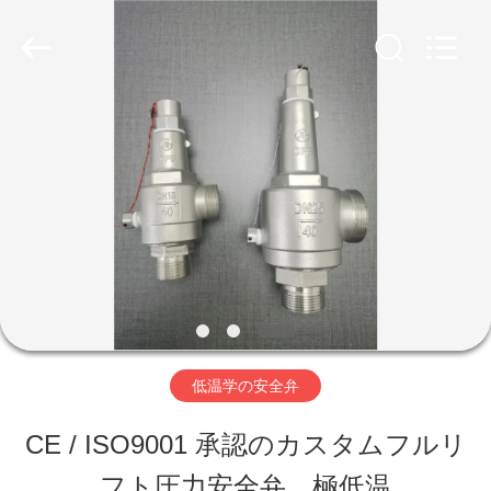
Copyright
©
2020
-
2026
SiChuan
家
Liangchuan
Mechanical
Equipment
Co.,Ltd.
All
プ
Rights
Reserved.
ロ
ダ
ク
低温学の安全弁
ト
CE / ISO9001 承認のカスタムフルリ
ビ
フト圧力安全弁、極低温