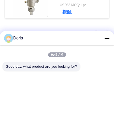
ます
達
USD83 MOQ:1 pc
接触
に
連
人気カテゴリ
すべて
Doris
絡
し
低温グローブバルブ
低温ボールバルブ
9:45 AM
な
Good day, what product are you looking for?
低温学の逆止弁
低温学の安全弁
さ
低温学の止められた
い
低温学圧力減圧弁
弁
ニ
低温学のフランジを
低温学のソケットの
付けたようになった