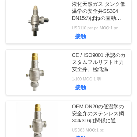
工
液化天然ガス タンク低
温学の安全弁SS304
場
DN15のばねの直動式
完全開きます
旅
USD110 per pc MOQ:1 pc
接触
行
CE / ISO9001 承認のカ
スタムフルリフト圧力
品
安全弁、極低温
質
1-100 MOQ:1 羽
接触
管
OEM DN20の低温学の
理
安全弁のステンレス鋼
304/316は関係に通し
ます
私
USD83 MOQ:1 pc