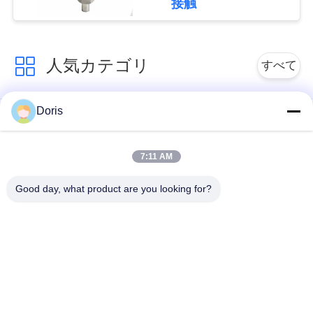
接触
達
に
人気カテゴリ
すべて
連
絡
Doris
低温グローブバルブ
低温ボールバルブ
し
7:11 AM
低温学の逆止弁
低温学の安全弁
な
Good day, what product are you looking for?
さ
低温学の止められた
低温学圧力減圧弁
弁
い
低温学のフランジを
低温学のソケットの
付けたようになった
溶接地球弁
ニ
地球弁