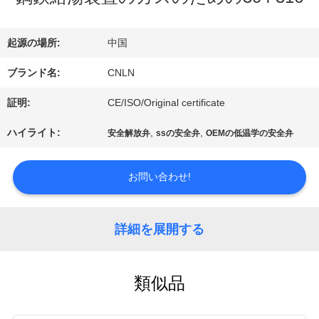
デ
起源の場所:
中国
オ
ブランド名:
CNLN
証明:
CE/ISO/Original certificate
私
ハイライト:
,
,
安全解放弁
ssの安全弁
OEMの低温学の安全弁
達
に
お問い合わせ!
つ
詳細を展開する
い
て
類似品