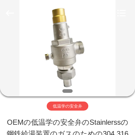
Copyright
©
2020
-
2026
SiChuan
家
Liangchuan
Mechanical
Equipment
Co.,Ltd.
All
プ
Rights
Reserved.
ロ
ダ
ク
低温学の安全弁
ト
OEMの低温学の安全弁のStainlerssの
ビ
鋼鉄給湯装置のガスのための304 316