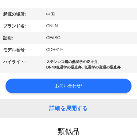
デ
オ
起源の場所:
中国
CNLN
ブランド名:
私
CE/ISO
証明:
達
CDH61F
モデル番号:
に
,
ハイライト:
ステンレス鋼の低温学の逆止弁
,
DN40低温学の逆止弁
低温学の直通の逆止弁
つ
い
お問い合わせ!
て
詳細を展開する
工
場
類似品