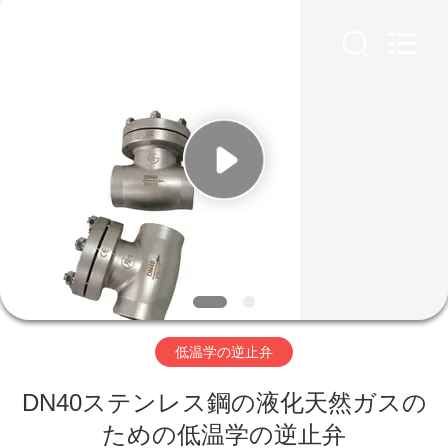
Copyright
©
2020
-
2026
SiChuan
Liangchuan
Mechanical
Equipment
家
Co.,Ltd.
All
Rights
Reserved.
プ
ロ
ダ
ク
ト
低温学の逆止弁
DN40ステンレス鋼の液化天然ガスの
ビ
ための低温学の逆止弁