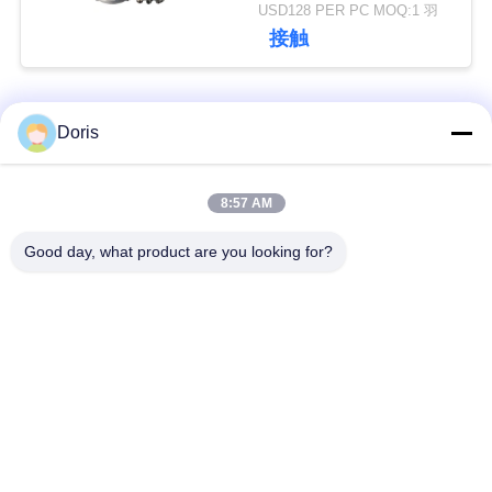
DN25mm
USD128 PER PC MOQ:1 羽
絡
接触
し
な
人気カテゴリ
すべて
Doris
さ
い
低温グローブバルブ
低温ボールバルブ
8:57 AM
Good day, what product are you looking for?
低温学の逆止弁
低温学の安全弁
ニ
ュ
低温学の止められた
低温学圧力減圧弁
弁
ー
ス
低温学のフランジを
低温学のソケットの
付けたようになった
溶接地球弁
地球弁
場