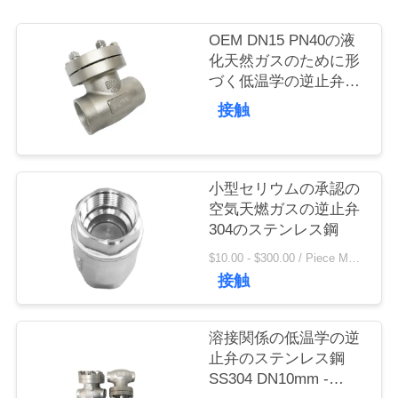
旅
行
OEM DN15 PN40の液
化天然ガスのために形
づく低温学の逆止弁の
ステンレス鋼ディスク
品
接触
質
管
小型セリウムの承認の
理
空気天燃ガスの逆止弁
304のステンレス鋼
$10.00 - $300.00 / Piece MOQ:100枚
私
接触
達
溶接関係の低温学の逆
に
止弁のステンレス鋼
連
SS304 DN10mm -