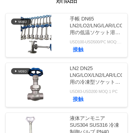
旅
行
手帳 DN65
LN2/LO2/LNG/LAR/LCO2
用の低温ソケット溶接
品
球弁
USD100-USD500/PC MOQ:1pc
質
接触
管
LN2 DN25
理
LNG/LOX/LN2/LAR/LCO2
用の冷凍型ソケット溶
接球弁 DJ61F-40P
私
USD83-USD200 MOQ:1 PC
接触
達
に
液体アンモニア
SUS304 SUS316 冷凍
連
制御バルブ PN40