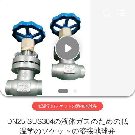
Copyright
©
2020
-
2026
SiChuan
Liangchuan
Mechanical
Equipment
家
Co.,Ltd.
All
Rights
Reserved.
プ
ロ
ダ
ク
ト
低温学のソケットの溶接地球弁
DN25 SUS304の液体ガスのための低
ビ
温学のソケットの溶接地球弁