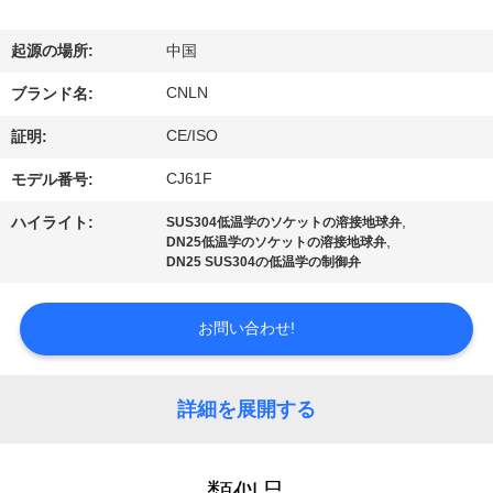
デ
オ
起源の場所:
中国
CNLN
ブランド名:
私
CE/ISO
証明:
達
CJ61F
モデル番号:
に
,
ハイライト:
SUS304低温学のソケットの溶接地球弁
,
DN25低温学のソケットの溶接地球弁
つ
DN25 SUS304の低温学の制御弁
い
お問い合わせ!
て
詳細を展開する
工
場
類似品