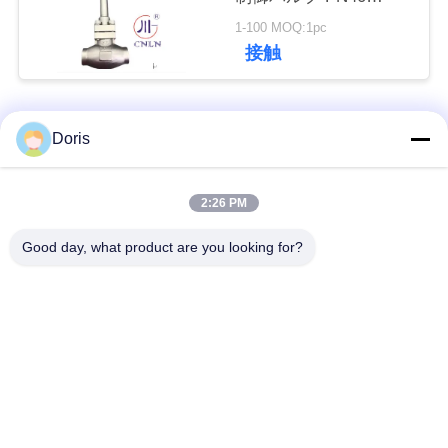
絡
-196~+80°C
1-100 MOQ:1pc
接触
し
な
人気カテゴリ
すべて
さ
Doris
い
低温グローブバルブ
低温ボールバルブ
2:26 PM
ニ
Good day, what product are you looking for?
低温学の逆止弁
低温学の安全弁
ュ
低温学の止められた
ー
低温学圧力減圧弁
弁
ス
低温学のフランジを
低温学のソケットの
付けたようになった
場
溶接地球弁