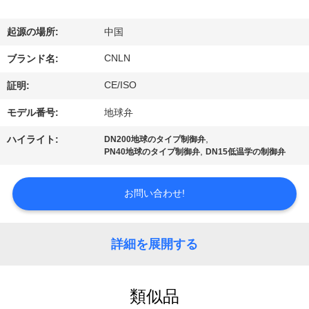
デ
オ
起源の場所:
中国
CNLN
ブランド名:
私
CE/ISO
証明:
達
モデル番号:
地球弁
に
,
ハイライト:
DN200地球のタイプ制御弁
,
PN40地球のタイプ制御弁
DN15低温学の制御弁
つ
い
お問い合わせ!
て
詳細を展開する
工
場
類似品