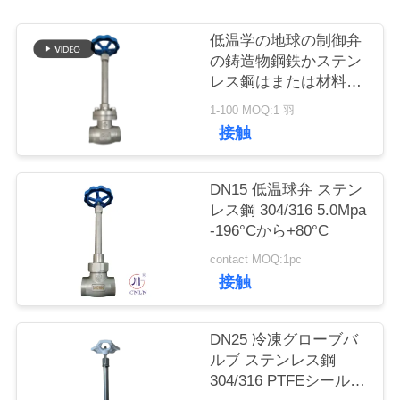
旅
行
低温学の地球の制御弁
の鋳造物鋼鉄かステン
レス鋼はまたは材料を
カスタマイズします
品
1-100 MOQ:1 羽
接触
質
管
DN15 低温球弁 ステン
理
レス鋼 304/316 5.0Mpa
-196°Cから+80°C
contact MOQ:1pc
私
接触
達
DN25 冷凍グローブバ
に
ルブ ステンレス鋼
連
304/316 PTFEシールお