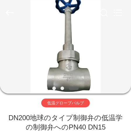
Copyright
©
2020
-
2026
SiChuan
Liangchuan
Mechanical
Equipment
家
Co.,Ltd.
All
Rights
Reserved.
プ
ロ
ダ
ク
ト
低温グローブバルブ
DN200地球のタイプ制御弁の低温学
ビ
の制御弁へのPN40 DN15