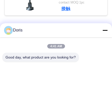
よびCF8/CF3バルブボ
contact MOQ:1pc
絡
ディ付き -196℃～
接触
+80℃用途
し
な
人気カテゴリ
すべて
Doris
さ
い
低温グローブバルブ
低温ボールバルブ
4:41 AM
Good day, what product are you looking for?
低温学の逆止弁
低温学の安全弁
ニ
ュ
低温学の止められた
低温学圧力減圧弁
弁
ー
ス
低温学のフランジを
低温学のソケットの
付けたようになった
溶接地球弁
地球弁
場