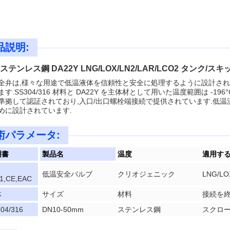
品説明:
5 ステンレス鋼 DA22Y LNG/LOX/LN2/LAR/LCO2 タン
全弁は,様々な用途で低温液体を信頼性と安全に処理するように設計されたス
す.SS304/316 材料と DA22Y を主体材として用いた温度範囲は -196°C,圧力範
準拠して認証されており,入口/出口螺栓端接続で提供されています.低
めに設計されています.
術パラメータ:
明書
製品名
温度
適用す
低温安全バルブ
クリオジェニック
LNG/LO
1,CE,EAC
体
サイズ
材料
接続を
04/316
DN10-50mm
ステンレス鋼
スクロ