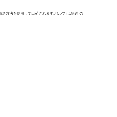
輸送方法を使用して出荷されます.バルブ は,輸送 の
.