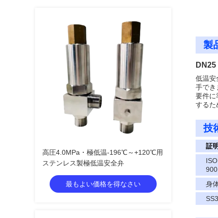
製
DN2
低温安
手できま
要件に
するた
技
証
高圧4.0MPa・極低温-196℃～+120℃用
ISO
ステンレス製極低温安全弁
900
最もよい価格を得なさい
身
SS3