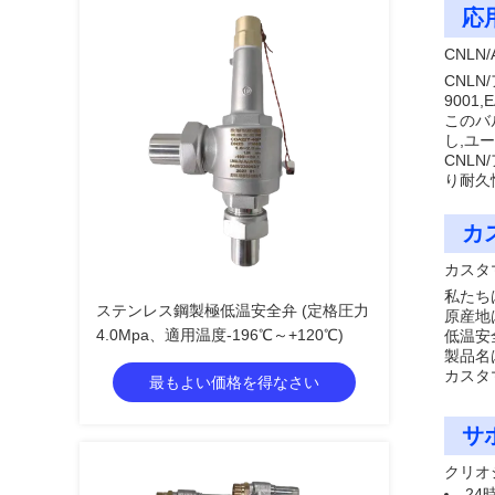
応
CNLN
CNLN
9001
このバ
し,ユ
CNLN
り耐久
カ
カスタ
私たち
ステンレス鋼製極低温安全弁 (定格圧力
原産地は
4.0Mpa、適用温度-196℃～+120℃)
低温安全
製品名は
カスタ
最もよい価格を得なさい
サ
クリオ
24