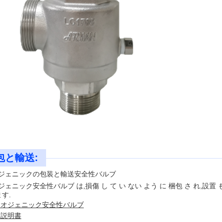
包と輸送:
ジェニックの包装と輸送
安全性
バルブ
ジェニック
安全性
バルブ は,損傷 し て い ない よう に 梱包 さ れ,設置
ます.
リオジェニック
安全性
バルブ
置説明書