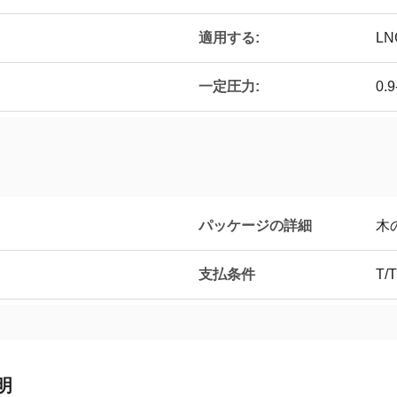
適用する:
LN
一定圧力:
0.
パッケージの詳細
木
支払条件
T/T
明