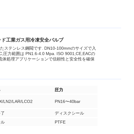
ク/スキッド工業ガス用冷凍安全バルブ
テンレス鋼閥です. DN10-100mmのサイズで入
囲は PN1.6-4.0 Mpa. ISO 9001,CE,EACの
温流体処理アプリケーションで信頼性と安全性を確保
る
圧力
X/LN2/LAR/LCO2
PN16〜40bar
終了
ディスクシール
ール
PTFE