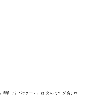
 も 簡単 です.パッケージ に は 次 の もの が 含まれ