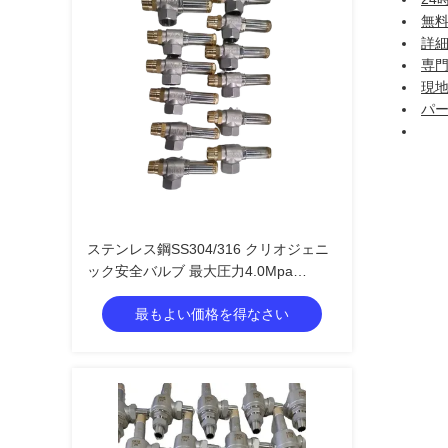
無
詳
専
現
パ
ステンレス鋼SS304/316 クリオジェニ
ック安全バルブ 最大圧力4.0Mpa
-196°C〜+120°C 温度範囲
最もよい価格を得なさい