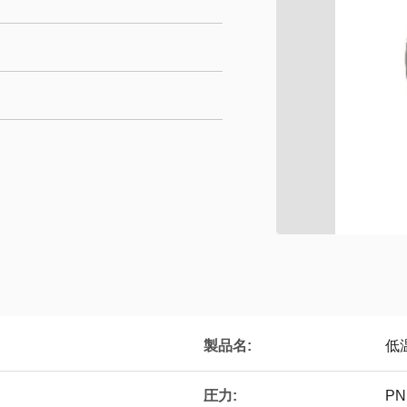
製品名:
低
圧力:
PN