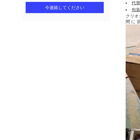
代
今連絡してください
包
クリオ
間 に 