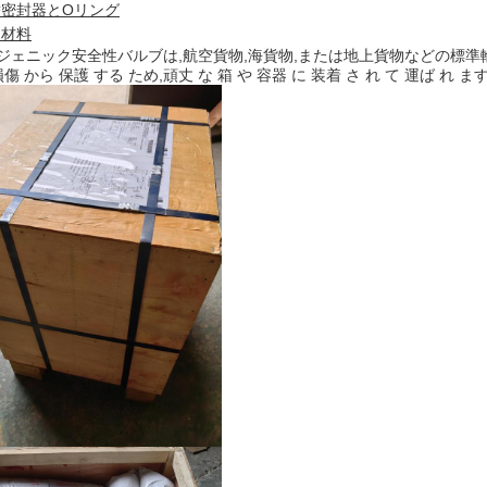
替密封器とOリング
装材料
ジェニック
安全性
バルブは,航空貨物,海貨物,または地上貨物などの標準
損傷 から 保護 する ため,頑丈 な 箱 や 容器 に 装着 さ れ て 運ば れ ます