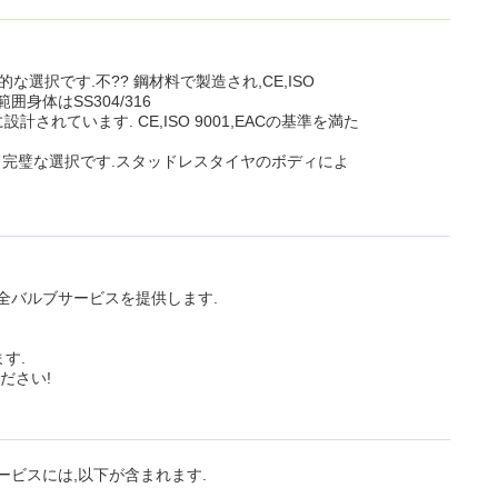
択です.不?? 鋼材料で製造され,CE,ISO
囲身体はSS304/316
ています. CE,ISO 9001,EACの基準を満た
て完璧な選択です.スタッドレスタイヤのボディによ
凍安全バルブサービスを提供します.
ます.
ださい!
ビスには,以下が含まれます.