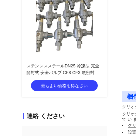
ステンレスステールDN25 冷凍型 完全
開封式 安全バルブ CF8 CF3 硬密封
最もよい価格を得なさい
梱
クリオ
クリオ
連絡 ください
て い 
ク
設