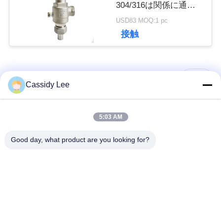
304/316は関係に通し
達
ます
USD83 MOQ:1 pc
に
接触
連
人気カテゴリ
絡
すべて
Cassidy Lee
し
低温グローブバルブ
低温ボールバルブ
5:03 AM
な
Good day, what product are you looking for?
さ
低温学の逆止弁
低温学の安全弁
い
低温学の止められた
低温学圧力減圧弁
弁
ニ
低温学のフランジを