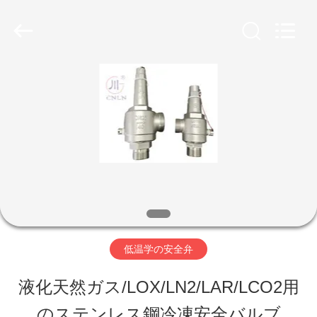
Copyright
©
2020
-
2026
SiChuan
家
Liangchuan
Mechanical
Equipment
Co.,Ltd.
All
プ
Rights
Reserved.
ロ
ダ
ク
低温学の安全弁
ト
液化天然ガス/LOX/LN2/LAR/LCO2用
ビ
のステンレス鋼冷凍安全バルブ