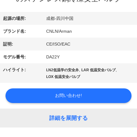
デ
起源の場所:
成都-四川中国
オ
ブランド名:
CNLN/Arman
証明:
CE/ISO/EAC
私
モデル番号:
DA22Y
達
ハイライト:
,
,
LN2低温学の安全弁
LAR 低温安全バルブ
に
LOX 低温安全バルブ
つ
お問い合わせ!
い
て
詳細を展開する