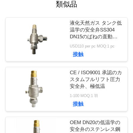
工
類似品
場
液化天然ガス タンク低
旅
温学の安全弁SS304
DN15のばねの直動式
行
完全開きます
USD110 per pc MOQ:1 pc
接触
品
CE / ISO9001 承認のカ
質
スタムフルリフト圧力
安全弁、極低温
管
1-100 MOQ:1 羽
理
接触
OEM DN20の低温学の
私
安全弁のステンレス鋼