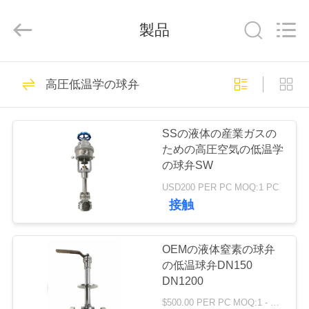
Copyright
©
2020
-
製品
2026
SiChuan
Liangchuan
Mechanical
Equipment
家
243
Co.,Ltd.
高圧低温学の球弁
All
低温グローブバル
Rights
Reserved.
プ
ブ
SSの液体の産業ガスの
ロ
ための高圧空気の低温学
の球弁SW
ダ
USD200 PER PC MOQ:1 PC
ク
接触
59
ト
OEMの液体窒素の球弁
低温ボールバルブ
の低温球弁DN150
ビ
DN1200
$500.00 PER PC MOQ:1 - 9セット