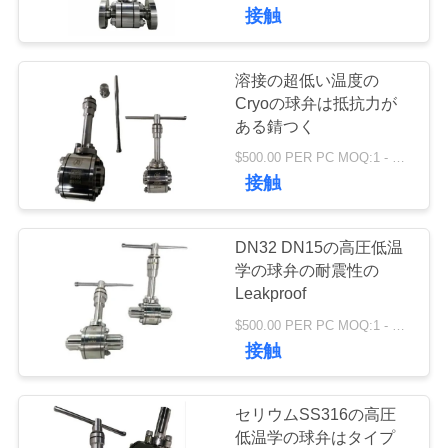
デ
接触
オ
溶接の超低い温度の
45
私
Cryoの球弁は抵抗力が
ある錆つく
低温学の逆止弁
達
$500.00 PER PC MOQ:1 - 9セット
接触
に
つ
DN32 DN15の高圧低温
い
学の球弁の耐震性の
Leakproof
94
て
$500.00 PER PC MOQ:1 - 9セット
接触
低温学の安全弁
工
場
セリウムSS316の高圧
低温学の球弁はタイプ