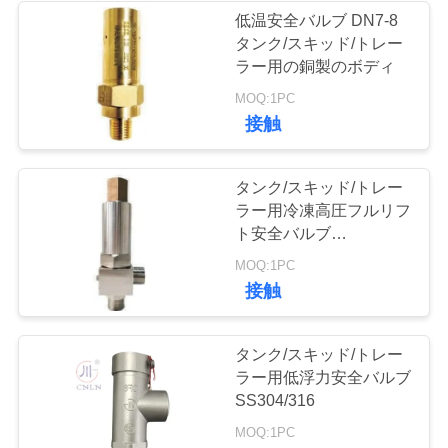
絡
低温安全バルブ DN7-8
タンク/スキッド/トレー
62
し
ラー用の銅製のボディ
低温学のソケット
な
MOQ:1PC
接触
の溶接地球弁
さ
い
タンク/スキッド/トレー
ラー用冷凍高圧フルリフ
ト安全バルブ
ニ
SS304/316
18
MOQ:1PC
ュ
接触
低温学のフランジ
ー
を付けたようにな
タンク/スキッド/トレー
ス
ラー用低浮力安全バルブ
った地球弁
SS304/316
MOQ:1PC
場