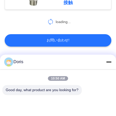
接触
合
7
loading...
低温学の安全安全弁
引
用
お問い合わせ!
を
要
人気カテゴリ
すべて
Doris
10
求
し
低温学の空気弁
低温グローブバルブ
低温ボールバルブ
10:50 AM
な
Good day, what product are you looking for?
低温学の逆止弁
低温学の安全弁
さ
い
低温学の止められた
低温学圧力減圧弁
弁