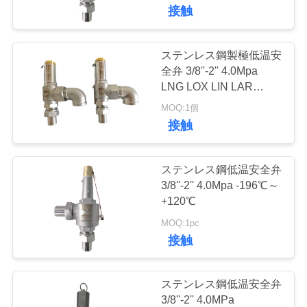
デ
4.0Mpa
接触
オ
ステンレス鋼製極低温安
45
私
全弁 3/8''-2'' 4.0Mpa
LNG LOX LIN LAR
低温学の逆止弁
達
LCO2 用
MOQ:1個
接触
に
つ
ステンレス鋼低温安全弁
い
3/8''-2'' 4.0Mpa -196℃～
+120℃
94
て
MOQ:1pc
接触
低温学の安全弁
工
場
ステンレス鋼低温安全弁
3/8''-2'' 4.0MPa