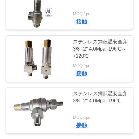
旅
行
MOQ:1pc
25
接触
品
低温学圧力減圧弁
ステンレス鋼低温安全弁
質
3/8''-2'' 4.0Mpa -196℃～
+120℃
管
MOQ:1pc
理
接触
39
ステンレス鋼低温安全弁
私
低温学の止められ
3/8''-2'' 4.0Mpa -196℃
達
た弁
MOQ:1pc
に
接触
連