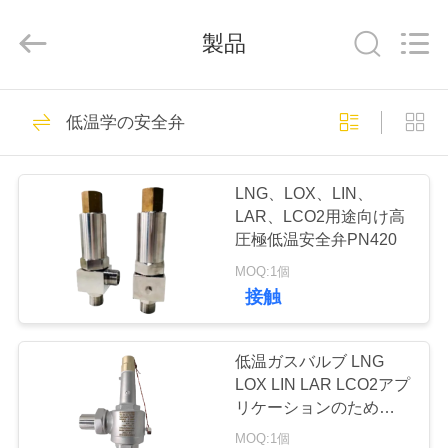
Copyright
©
2020
-
製品
2026
SiChuan
Liangchuan
Mechanical
Equipment
家
243
Co.,Ltd.
低温学の安全弁
All
低温グローブバル
Rights
Reserved.
プ
ブ
LNG、LOX、LIN、
ロ
LAR、LCO2用途向け高
圧極低温安全弁PN420
ダ
MOQ:1個
ク
接触
59
ト
低温ガスバルブ LNG
低温ボールバルブ
LOX LIN LAR LCO2アプ
ビ
リケーションのための冷
凍安全バルブ 3/8'-2'
MOQ:1個